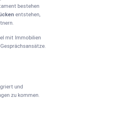
stament bestehen
Lücken
entstehen,
rtnern.
l mit Immobilien
e Gesprächsansätze.
griert und
ungen zu kommen.