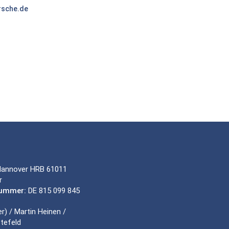
rsche.de
Hannover HRB 61011
r
nummer:
DE 815 099 845
r) / Martin Heinen /
tefeld