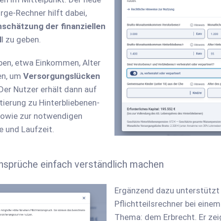
rge-Rechner hilft dabei,
nschätzung der finanziellen
l
l zu geben.
ben, etwa Einkommen, Alter
en, um
Versorgungslücken
Der Nutzer erhält dann auf
ntierung zu Hinterbliebenen-
owie zur notwendigen
 und Laufzeit.
sansprüche einfach verständlich machen
Ergänzend dazu unterstützt
Pflichtteilsrechner bei eine
Thema: dem Erbrecht. Er zei